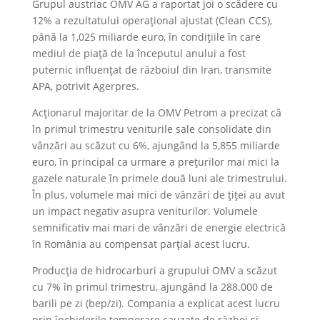
Grupul austriac OMV AG a raportat joi o scădere cu
12% a rezultatului operaţional ajustat (Clean CCS),
până la 1,025 miliarde euro, în condiţiile în care
mediul de piaţă de la începutul anului a fost
puternic influenţat de războiul din Iran, transmite
APA, potrivit Agerpres.
Acţionarul majoritar de la OMV Petrom a precizat că
în primul trimestru veniturile sale consolidate din
vânzări au scăzut cu 6%, ajungând la 5,855 miliarde
euro, în principal ca urmare a preţurilor mai mici la
gazele naturale în primele două luni ale trimestrului.
În plus, volumele mai mici de vânzări de ţiţei au avut
un impact negativ asupra veniturilor. Volumele
semnificativ mai mari de vânzări de energie electrică
în România au compensat parţial acest lucru.
Producţia de hidrocarburi a grupului OMV a scăzut
cu 7% în primul trimestru, ajungând la 288.000 de
barili pe zi (bep/zi). Compania a explicat acest lucru
prin închiderile temporare cauzate de război şi