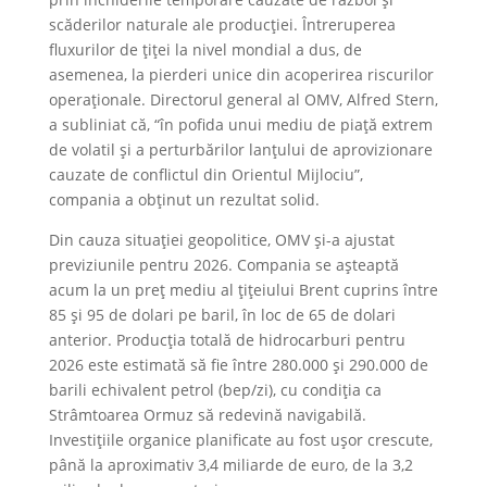
scăderilor naturale ale producţiei. Întreruperea
fluxurilor de ţiţei la nivel mondial a dus, de
asemenea, la pierderi unice din acoperirea riscurilor
operaţionale. Directorul general al OMV, Alfred Stern,
a subliniat că, “în pofida unui mediu de piaţă extrem
de volatil şi a perturbărilor lanţului de aprovizionare
cauzate de conflictul din Orientul Mijlociu”,
compania a obţinut un rezultat solid.
Din cauza situaţiei geopolitice, OMV şi-a ajustat
previziunile pentru 2026. Compania se aşteaptă
acum la un preţ mediu al ţiţeiului Brent cuprins între
85 şi 95 de dolari pe baril, în loc de 65 de dolari
anterior. Producţia totală de hidrocarburi pentru
2026 este estimată să fie între 280.000 şi 290.000 de
barili echivalent petrol (bep/zi), cu condiţia ca
Strâmtoarea Ormuz să redevină navigabilă.
Investiţiile organice planificate au fost uşor crescute,
până la aproximativ 3,4 miliarde de euro, de la 3,2