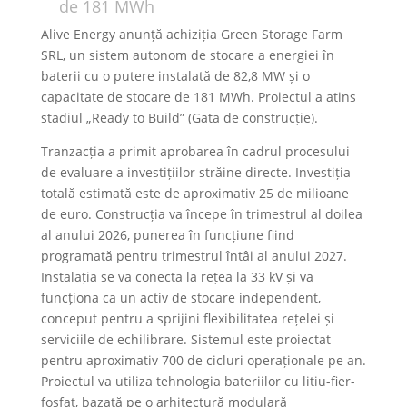
de 181 MWh
Alive Energy anunță achiziția Green Storage Farm
SRL, un sistem autonom de stocare a energiei în
baterii cu o putere instalată de 82,8 MW și o
capacitate de stocare de 181 MWh. Proiectul a atins
stadiul „Ready to Build” (Gata de construcție).
Tranzacția a primit aprobarea în cadrul procesului
de evaluare a investițiilor străine directe. Investiția
totală estimată este de aproximativ 25 de milioane
de euro. Construcția va începe în trimestrul al doilea
al anului 2026, punerea în funcțiune fiind
programată pentru trimestrul întâi al anului 2027.
Instalația se va conecta la rețea la 33 kV și va
funcționa ca un activ de stocare independent,
conceput pentru a sprijini flexibilitatea rețelei și
serviciile de echilibrare. Sistemul este proiectat
pentru aproximativ 700 de cicluri operaționale pe an.
Proiectul va utiliza tehnologia bateriilor cu litiu-fier-
fosfat, bazată pe o arhitectură modulară