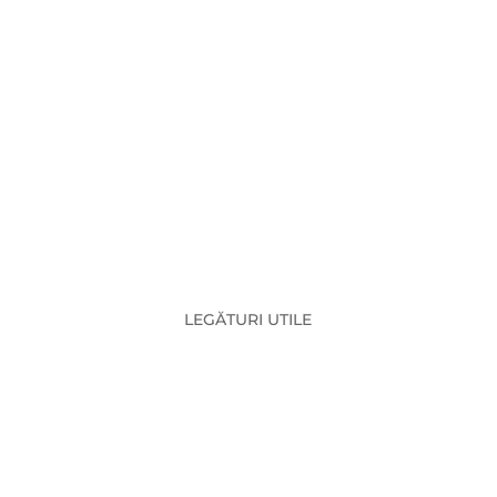
e-infra.ro
LEGĂTURI UTILE