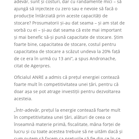
adevăr, sunt și costuri, dar cu randamente mici – să
ajungă să injecteze cu zero sau e nevoie să facă o
producție întârziată prin aceste capacități de
stocare? Prosumatorii și-au dat seama – și am stat de
vorbă cu ei – și-au dat seama că este mai important
și mai benefic să-și pună capacitate de stocare. Știm
foarte bine, capacitatea de stocare, costul pentru
capacitatea de stocare a scăzut undeva la 20% față
de ce era în urmă cu 13 ani”, a spus Andronache,
citat de Agerpres.
Oficialul ANRE a admis că prețul energiei contează
foarte mult în competitivitatea unei țări, pentru că
doar așa se pot atrage investiții pentru dezvoltarea
acesteia.
„Într-adevăr, prețul la energie contează foarte mult
în competitivitatea unei țări, alături de ceea ce
înseamnă materie primă, fiscalitate, mâna forței de
lucru și cu toate acestea trebuie să ne uităm dacă și
cum putem să facem ca prețurile să fie din ce în ce