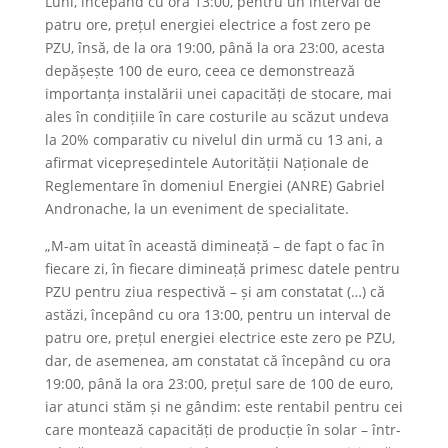
Luni, începând cu ora 13:00, pentru un interval de
patru ore, prețul energiei electrice a fost zero pe
PZU, însă, de la ora 19:00, până la ora 23:00, acesta
depășește 100 de euro, ceea ce demonstrează
importanța instalării unei capacități de stocare, mai
ales în condițiile în care costurile au scăzut undeva
la 20% comparativ cu nivelul din urmă cu 13 ani, a
afirmat vicepreședintele Autorității Naționale de
Reglementare în domeniul Energiei (ANRE) Gabriel
Andronache, la un eveniment de specialitate.
„M-am uitat în această dimineață – de fapt o fac în
fiecare zi, în fiecare dimineață primesc datele pentru
PZU pentru ziua respectivă – și am constatat (…) că
astăzi, începând cu ora 13:00, pentru un interval de
patru ore, prețul energiei electrice este zero pe PZU,
dar, de asemenea, am constatat că începând cu ora
19:00, până la ora 23:00, prețul sare de 100 de euro,
iar atunci stăm și ne gândim: este rentabil pentru cei
care montează capacități de producție în solar – într-