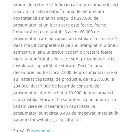
producție trebuie să luăm în calcul prosumatorii, aici
o să vin cu câteva date. În luna decembrie am
constatat că am atins pragul de 297.000 de
prosumatori și un lucru care este foarte, foarte
îmbucurător, este faptul că avem 66.000 de
prosumatori care au capacități instalate în stocare. Și
dacă mă uit comparativ la ce s-a întâmplat în ultimul
semestru al anului trecut, vedem o creștere foarte
mare a numărului celor care sunt prosumatori și își
instalează capacități de stocare. Deci, în luna
decembrie, au fost încă 7.000 de prosumatori care și-
au instalat capacități de producție, de la 287.000 la
294.000, deci 7.000 de locuri de consum, de
prosumatori, dar în schimb 10.000 de prosumatori
și-au instalat stocare. Ca să putem să ne uităm și să
vedem ceea ce înseamnă în capacitate, la
prosumatori sunt circa 3.400 de megawați instalați în
panouri fotovoltaice”, a susținut el.
Sursă:
Energynomics