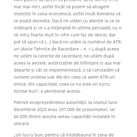
mai mai mici, astfel încât să putem să atragem
investiții în zona economică, astfel încât România să
se poată dezvolta. Dacă ne uităm cu atenție la ce se
întâmplă și ce s-a întâmplat în ultima perioadă, nu o
să intru foarte mult în cifre cum fac de obicei, dar
pot să spun că (…) dacă ne uităm la numărul de ATR-
uri (Avize Tehnice de Racordare – n. r.), după aceea
ne uităm la cererile de racordare, ne uităm după
aceea la avizele, autorizațiile de înființare și așa mai
departe și cât se implementează, o să constatăm că
suntem undeva sub 4% din ceea ce avem ATR-uri
emise, din capacitate, ceea ce nu este un lucru
tocmai bun”, a atenționat acesta.
Potrivit vicepreședintelui autorității, la nivelul lunii
decembrie 2025 erau 297.000 de prosumatori, iar
66.000 dintre aceștia aveau capacități instalate în
stocare.
„Un lucru bun, pentru că întotdeauna în zona de