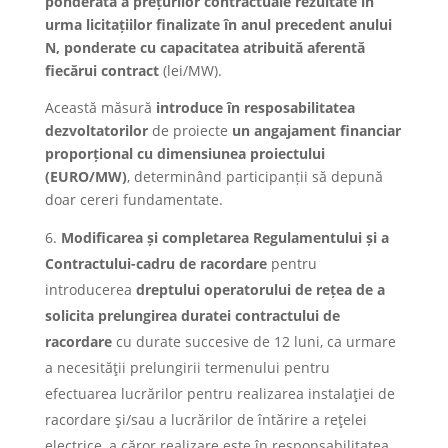
ponderată a prețurilor contractuale rezultate în
urma licitațiilor finalizate în anul precedent anului
N, ponderate cu capacitatea atribuită aferentă
fiecărui contract
(lei/MW).
Această măsură
introduce în resposabilitatea
dezvoltatorilor
de proiecte
un angajament financiar
proporțional cu dimensiunea proiectului
(EURO/MW)
, determinând participanții să depună
doar cereri fundamentate.
Modificarea și completarea Regulamentului și a
Contractului-cadru de racordare
pentru
introducerea
dreptului operatorului de rețea de a
solicita prelungirea duratei contractului de
racordare
cu durate succesive de 12 luni, ca urmare
a necesităţii prelungirii termenului pentru
efectuarea lucrărilor pentru realizarea instalaţiei de
racordare şi/sau a lucrărilor de întărire a reţelei
electrice, a căror realizare este în responsabilitatea