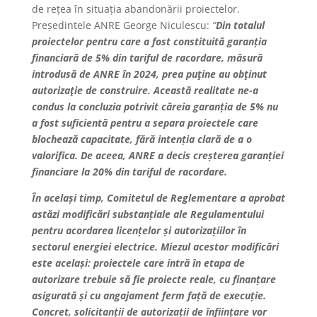
de rețea în situația abandonării proiectelor.
Președintele ANRE George Niculescu:
”
Din totalul
proiectelor pentru care a fost constituită garanția
financiară de 5% din tariful de racordare, măsură
introdusă de ANRE în 2024, prea puţine au obţinut
autorizaţie de construire. Această realitate ne-a
condus la concluzia potrivit căreia garanția de 5% nu
a fost suficientă pentru a separa proiectele care
blochează capacitate, fără intenția clară de a o
valorifica. De aceea, ANRE a decis creșterea garanției
financiare la 20% din tariful de racordare.
În același timp, Comitetul de Reglementare a aprobat
astăzi modificări substanțiale ale Regulamentului
pentru acordarea licențelor și autorizațiilor în
sectorul energiei electrice. Miezul acestor modificări
este același: proiectele care intră în etapa de
autorizare trebuie să fie proiecte reale, cu finanțare
asigurată și cu angajament ferm față de execuție.
Concret, solicitanții de autorizații de înființare vor