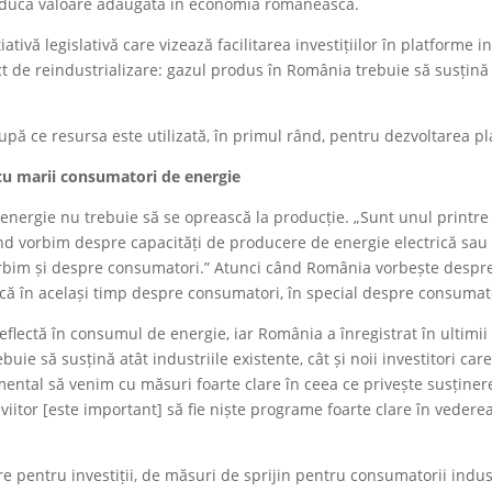
 producă valoare adăugată în economia românească.
iativă legislativă care vizează facilitarea investițiilor în platform
t de reindustrializare: gazul produs în România trebuie să susțină in
ă ce resursa este utilizată, în primul rând, pentru dezvoltarea p
cu marii consumatori de energie
 energie nu trebuie să se oprească la producție. „Sunt unul printre 
nd vorbim despre capacități de producere de energie electrică sau
rbim și despre consumatori.” Atunci când România vorbește despre
că în același timp despre consumatori, în special despre consumator
reflectă în consumul de energie, iar România a înregistrat în ultim
rebuie să susțină atât industriile existente, cât și noii investitori c
ntal să venim cu măsuri foarte clare în ceea ce privește susținerea
itor [este important] să fie niște programe foarte clare în vederea s
 pentru investiții, de măsuri de sprijin pentru consumatorii industr