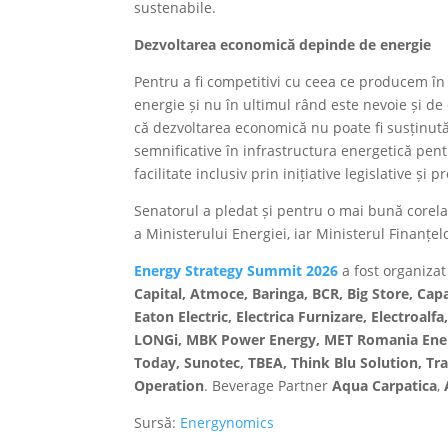
sustenabile.
Dezvoltarea economică depinde de energie
Pentru a fi competitivi cu ceea ce producem în
energie și nu în ultimul rând este nevoie și de
că dezvoltarea economică nu poate fi susținută 
semnificative în infrastructura energetică pentr
facilitate inclusiv prin inițiative legislative 
Senatorul a pledat și pentru o mai bună corelar
a Ministerului Energiei, iar Ministerul Finanțelo
Energy Strategy Summit 2026
a fost organiza
Capital, Atmoce, Baringa, BCR, Big Store, Capa
Eaton Electric, Electrica Furnizare, Electroa
LONGi, MBK Power Energy, MET Romania Ener
Today, Sunotec, TBEA, Think Blu Solution, T
Operation
. Beverage Partner
Aqua Carpatica
,
Sursă:
Energynomics