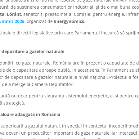
uctură, de susținerea consumatorilor industriali și de o mai bună co
tal Lóránt
, senator și președinte al Comisiei pentru energie, infra
Summit
2026
, organizat de
Energynomics
.
cipalele direcții legislative prin care Parlamentul încearcă să spriji
 depozitare a gazelor naturale
zionării cu gaze naturale. România are în prezent o capacitate de 
evoie de o capacitate aproape dublă. În acest sens, în Parlament se af
lor de depozitare a gazelor naturale la nivel național. Proiectul a f
te de a merge la Camera Deputaților.
tantă nu doar pentru siguranța sistemului energetic, ci și pentru c
ă strategică.
valoare adăugată în România
ea superioară a gazului natural, în special în contextul începerii p
va deveni un producător important de gaze naturale, iar interesul s