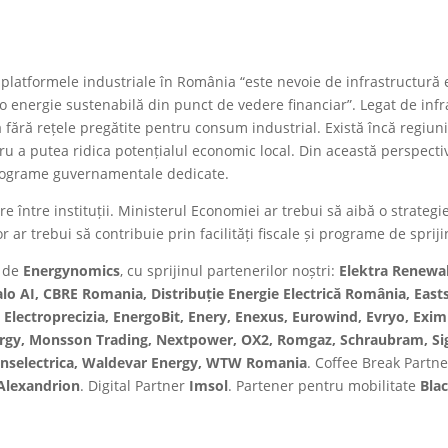
 platformele industriale în România “este nevoie de infrastructură 
 o energie sustenabilă din punct de vedere financiar”. Legat de infr
fără rețele pregătite pentru consum industrial. Există încă regiuni
u a putea ridica potențialul economic local. Din această perspectivă,
și programe guvernamentale dedicate.
e între instituții. Ministerul Economiei ar trebui să aibă o strategi
r ar trebui să contribuie prin facilități fiscale și programe de sprij
t de
Energynomics
, cu sprijinul partenerilor noștri:
Elektra Renewa
lo AI, CBRE Romania, Distribuție Energie Electrică România, Easts
lfa, Electroprecizia, EnergoBit, Enery, Enexus, Eurowind, Evryo, E
gy, Monsson Trading, Nextpower, OX2, Romgaz, Schraubram, Si
ranselectrica, Waldevar Energy, WTW Romania
. Coffee Break Partn
Alexandrion
. Digital Partner
Imsol
. Partener pentru mobilitate
Bla