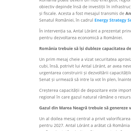
obiectiv depinde însă de investiții în infrastr
și fiscale. Acesta a fost mesajul transmis de
An
Senatul României, în cadrul
Energy Strategy 
În intervenția sa, Antal Lóránt a prezentat prin
pentru dezvoltarea economică a României.
România trebuie să își dubleze capacitatea de
Un prim mesaj cheie a vizat securitatea aprovi
cubi, însă, potrivit lui Antal Lóránt, ar avea n
urgentarea construirii și dezvoltării capacități
Senat și urmează să intre la vot în plen, înain
Creșterea capacității de depozitare este impor
regional în care gazul natural rămâne o resurs
Gazul din Marea Neagră trebuie să genereze 
Un al doilea mesaj central a privit valorificar
pentru 2027. Antal Lóránt a arătat că România 