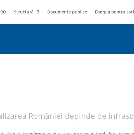
NRO
Structură
Documente publice
Energia pentru toți
alizarea României depinde de infrast
l și poate transforma noile resurse de gaze naturale într-un motor