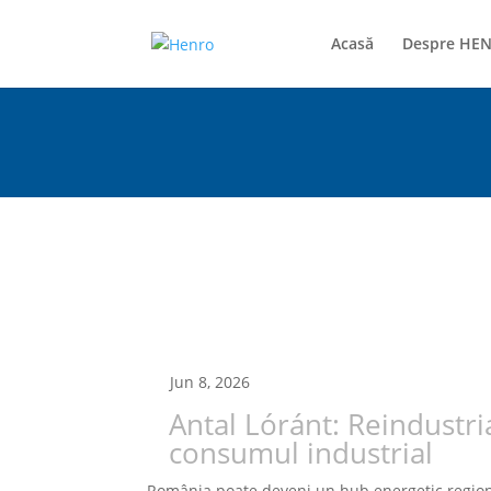
Acasă
Despre HE
Jun 8, 2026
Antal Lóránt: Reindustri
consumul industrial
România poate deveni un hub energetic regiona