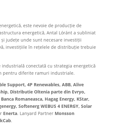
energetică, este nevoie de producție de
astructura energetică, Antal Lóránt a subliniat
 și județe unde sunt necesare investiții
 investițiile în rețelele de distribuție trebuie
e industrială conectată cu strategia energetică
in pentru diferite ramuri industriale.
ble Support, 4P Renewables, ABB, Alive
hip, Distributie Oltenia parte din Evryo,
xim Banca Romaneasca, Hagag Energy, KStar,
genergy, Softenerg WEBUS 4 ENERGY, Solar
er
Enerta
. Lanyard Partner
Monsson
ckCab
.