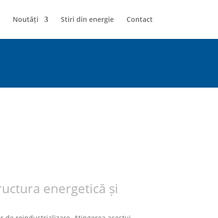
Noutăți
Stiri din energie
Contact
ructura energetică și
 de reindustrializare. Atingerea acestui