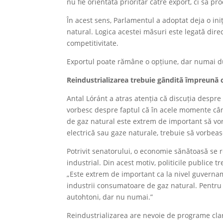
nu fie orientată prioritar către export, ci să
În acest sens, Parlamentul a adoptat deja o iniț
natural. Logica acestei măsuri este legată direc
competitivitate.
Exportul poate rămâne o opțiune, dar numai dup
Reindustrializarea trebuie gândită împreună 
Antal Lóránt a atras atenția că discuția despre
vorbesc despre faptul că în acele momente câ
de gaz natural este extrem de important să vo
electrică sau gaze naturale, trebuie să vorbeas
Potrivit senatorului, o economie sănătoasă se 
industrial. Din acest motiv, politicile publice t
„Este extrem de important ca la nivel guvername
industrii consumatoare de gaz natural. Pentru vi
autohtoni, dar nu numai.”
Reindustrializarea are nevoie de programe clare