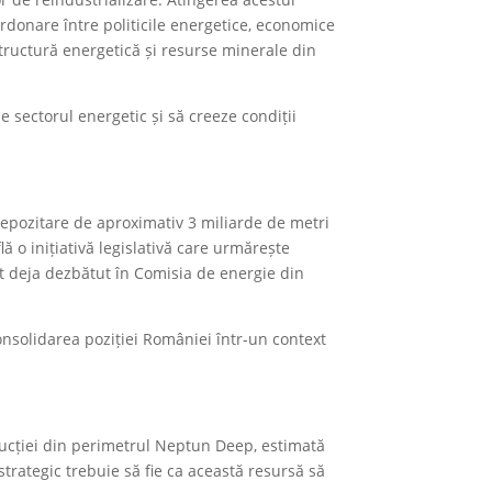
ordonare între politicile energetice, economice
structură energetică și resurse minerale din
ne sectorul energetic și să creeze condiții
depozitare de aproximativ 3 miliarde de metri
lă o inițiativă legislativă care urmărește
ost deja dezbătut în Comisia de energie din
onsolidarea poziției României într-un context
roducției din perimetrul Neptun Deep, estimată
trategic trebuie să fie ca această resursă să