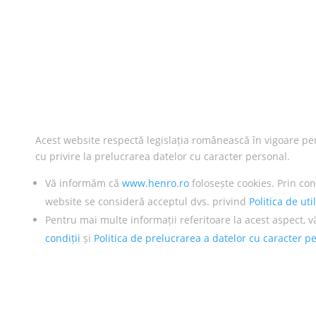
Acest website respectă legislația românească în vigoare pe
cu privire la prelucrarea datelor cu caracter personal.
Vă informăm că
www.henro.ro
folosește cookies. Prin con
website se consideră acceptul dvs. privind
Politica de uti
Pentru mai multe informații referitoare la acest aspect, v
condiții
și
Politica de prelucrarea a datelor cu caracter p