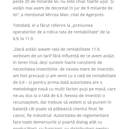
peste 20 de miliarde lei, nu este chiar foarte ușor. Și
astăzi mai avem de decontat în jur de 9 miliarde de
lei”, a menționat Mircea Man, citat de Agerpres.
Totodată, el a făcut referire la „presiunea
operatorilor de a ridica rata de rentabilitate” de la
6,9, la 11,9.
„Dacă astăzi aveam rata de rentabilitate 11,9,
vorbeam de un tarif fără influență de ce avem astăzi
în teren însă, deși suntem foarte conștienți de
necesitatea investițiilor, de nevoia mare de investiții,
am fost precauți și am venit cu o rată de rentabilitate
de 6,9 – și pentru prima dată autoritatea are o
metodologie nouă cu mulți factori puși pe masă, care
ne-au dus la o rată de 6,9. Nevoia de investiții o
recunoaștem, dar trebuie să vedem și să punem în
balanță cât poate să plătească clientul final, fie
casnic, fie industrial. Autoritatea de reglementare
face toate demersurile și poartă dialog atât cu
producătorii, cu furnizorii, cu distribuitorii pentru