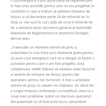
Criza energetică a pus autoritatea de reglementare
în fața unei activități pentru care nu era pregătită, în
condițiile în care a trebuit să valideze milioane de
facturi și să deconteze peste 20 de miliarde lei, în
timp ce mai sunt în curs plăți de circa 9 miliarde de
lei, a declarat marți secretarul general al Autorității
Naționale de Reglementare în domeniul Energiei,
Mircea Man.
„Traversăm un moment extrem de greu și
autoritatea în sine trece prin momente grele pentru
că acea criză energetică care ne-a obligat să facem o
activitate pentru care n-am fost pregătiți, acea
compensare. ANRE trebuia să valideze toate facturile
și vorbim de milioane de facturi pentru toți
operatorii, pentru toți furnizorii. A fost o activitate
extrem de grea, nu aveam nici mijloace. Ați văzut de-
a lungul timpului ordonanța s-a modificat, ceea ce a
creat mari probleme, luând cei mai buni specialiști
din autoritate ca să facă acest lucru, decontând