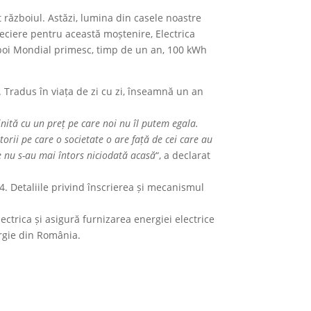
t războiul. Astăzi, lumina din casele noastre
reciere pentru această moștenire, Electrica
Război Mondial primesc, timp de un an, 100 kWh
 Tradus în viața de zi cu zi, înseamnă un an
linită cu un preț pe care noi nu îl putem egala.
orii pe care o societate o are față de cei care au
e nu s-au mai întors niciodată acasă
“, a declarat
94. Detaliile privind înscrierea și mecanismul
ectrica și asigură furnizarea energiei electrice
ergie din România.