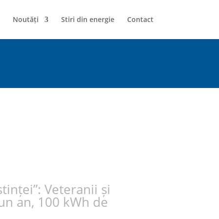
Noutăți
Stiri din energie
Contact
inței”: Veteranii și
 un an, 100 kWh de