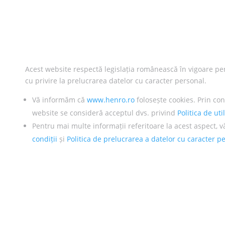
Acest website respectă legislația românească în vigoare pe
cu privire la prelucrarea datelor cu caracter personal.
Vă informăm că
www.henro.ro
folosește cookies. Prin con
website se consideră acceptul dvs. privind
Politica de uti
Pentru mai multe informații referitoare la acest aspect, v
condiții
și
Politica de prelucrarea a datelor cu caracter p