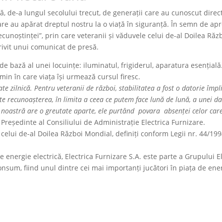
ă, de-a lungul secolului trecut, de generații care au cunoscut direc
are au apărat dreptul nostru la o viață în siguranță. În semn de ap
recunoștinței”, prin care veteranii și văduvele celui de-al Doilea 
trivit unui comunicat de presă.
 bază al unei locuințe: iluminatul, frigiderul, aparatura esențială.
min în care viața își urmează cursul firesc.
ate zilnică. Pentru veteranii de război, stabilitatea a fost o datorie împ
te recunoașterea, în limita a ceea ce putem face lună de lună, a unei dat
a noastră are o greutate aparte, ele purtând povara absenței celor car
 Președinte al Consiliului de Administrație Electrica Furnizare.
 celui de-al Doilea Război Mondial, definiți conform Legii nr. 44/19
energie electrică, Electrica Furnizare S.A. este parte a Grupului El
onsum, fiind unul dintre cei mai importanți jucători în piața de en