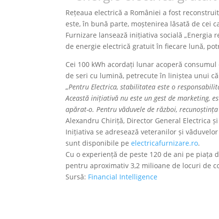
Rețeaua electrică a României a fost reconstruit
este, în bună parte, moștenirea lăsată de cei c
Furnizare lansează inițiativa socială „Energia 
de energie electrică gratuit în fiecare lună, po
Cei 100 kWh acordați lunar acoperă consumul de
de seri cu lumină, petrecute în liniștea unui că
„
Pentru Electrica, stabilitatea este o responsabilit
Această inițiativă nu este un gest de marketing, es
apărat-o. Pentru văduvele de război, recunoștinț
Alexandru Chiriță, Director General Electrica și
Inițiativa se adresează veteranilor și văduvelor
sunt disponibile pe
electricafurnizare.ro
.
Cu o experiență de peste 120 de ani pe piața de 
pentru aproximativ 3,2 milioane de locuri de c
Sursă:
Financial Intelligence