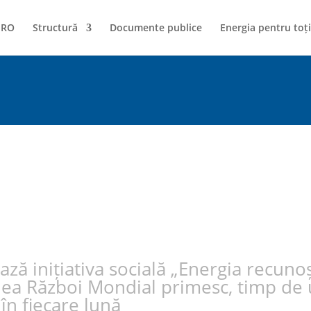
NRO
Structură
Documente publice
Energia pentru toți
ază inițiativa socială „Energia recunoșt
ilea Război Mondial primesc, timp de
 în fiecare lună