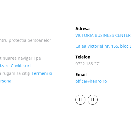
Adresa
VICTORIA BUSINESS CENTER
ntru protecția persoanelor
Calea Victoriei nr. 155, bloc
Telefon
tinuarea navigării pe
0722 188 271
lizare Cookie-uri
ă rugăm să citiți
Termeni și
Email
ersonal
office@henro.ro