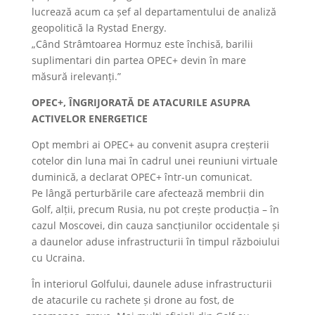
lucrează acum ca șef al departamentului de analiză
geopolitică la Rystad Energy.
„Când Strâmtoarea Hormuz este închisă, barilii
suplimentari din partea OPEC+ devin în mare
măsură irelevanți.”
OPEC+, ÎNGRIJORATĂ DE ATACURILE ASUPRA
ACTIVELOR ENERGETICE
Opt membri ai OPEC+ au convenit asupra creșterii
cotelor din luna mai în cadrul unei reuniuni virtuale
duminică, a declarat OPEC+ într-un comunicat.
Pe lângă perturbările care afectează membrii din
Golf, alții, precum Rusia, nu pot crește producția – în
cazul Moscovei, din cauza sancțiunilor occidentale și
a daunelor aduse infrastructurii în timpul războiului
cu Ucraina.
În interiorul Golfului, daunele aduse infrastructurii
de atacurile cu rachete și drone au fost, de