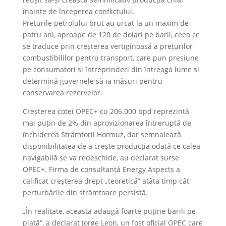
înainte de începerea conflictului.
Prețurile petrolului brut au urcat la un maxim de
patru ani, aproape de 120 de dolari pe baril, ceea ce
se traduce prin creșterea vertiginoasă a prețurilor
combustibililor pentru transport, care pun presiune
pe consumatori și întreprinderi din întreaga lume și
determină guvernele să ia măsuri pentru
conservarea rezervelor.
Creșterea cotei OPEC+ cu 206.000 bpd reprezintă
mai puțin de 2% din aprovizionarea întreruptă de
închiderea Strâmtorii Hormuz, dar semnalează
disponibilitatea de a crește producția odată ce calea
navigabilă se va redeschide, au declarat surse
OPEC+. Firma de consultanță Energy Aspects a
calificat creșterea drept „teoretică” atâta timp cât
perturbările din strâmtoare persistă.
„În realitate, aceasta adaugă foarte puține barili pe
piață”, a declarat Jorge Leon, un fost oficial OPEC care