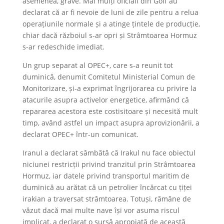
asemenea, grave. Mai mulți oficiali din Golf au
declarat că ar fi nevoie de luni de zile pentru a relua
operațiunile normale și a atinge țintele de producție,
chiar dacă războiul s-ar opri și Strâmtoarea Hormuz
s-ar redeschide imediat.
Un grup separat al OPEC+, care s-a reunit tot
duminică, denumit Comitetul Ministerial Comun de
Monitorizare, și-a exprimat îngrijorarea cu privire la
atacurile asupra activelor energetice, afirmând că
repararea acestora este costisitoare și necesită mult
timp, având astfel un impact asupra aprovizionării, a
declarat OPEC+ într-un comunicat.
Iranul a declarat sâmbătă că Irakul nu face obiectul
niciunei restricții privind tranzitul prin Strâmtoarea
Hormuz, iar datele privind transportul maritim de
duminică au arătat că un petrolier încărcat cu țiței
irakian a traversat strâmtoarea. Totuși, rămâne de
văzut dacă mai multe nave își vor asuma riscul
implicat, a declarat o sursă apropiată de această