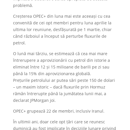
problemă.
Creșterea OPEC+ din luna mai este aceeași cu cea
convenită de cei opt membri pentru luna aprilie la
ultima lor reuniune, desfășurată pe 1 martie, chiar
când războiul a început să perturbe fluxurile de
petrol.
O lună mai târziu, se estimează că cea mai mare
întrerupere a aprovizionării cu petrol din istorie a
eliminat între 12 și 15 milioane de barili pe zi sau
până la 15% din aprovizionarea globală.
Prețurile petrolului ar putea sări peste 150 de dolari
– un maxim istoric – dacă fluxurile prin Hormuz
rămân întrerupte până la jumătatea lunii mai, a
declarat JPMorgan joi.
OPEC+ grupează 22 de membri, inclusiv Iranul.
În ultimii ani, doar cele opt țări care se reunesc
duminică au fost implicate în deciziile lunare privind