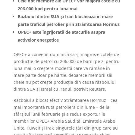
Cele opt membre ale OPEC+ vor majora cotele cu
206.000 bpd pentru luna mai
Războiul dintre SUA și Iran blochează în mare
parte traficul petrolier prin Strâmtoarea Hormuz
OPEC+ este îngrijorată de atacurile asupra
activelor energetice
OPEC+ a convenit duminică să-și majoreze cotele de
producție de petrol cu 206.000 de barili pe zi pentru
luna mai, o creștere modestă care va rămâne în
mare parte doar pe hârtie, deoarece membrii săi
cheie nu pot crește producția din cauza războiului
dintre SUA și Israel cu Iranul, potrivit Reuters.
Războiul a blocat efectiv Strâmtoarea Hormuz – cea
mai importantă rută petrolieră din lume – de la
sfârșitul lunii februarie și a redus exporturile
membrilor OPEC+ Arabia Saudită, Emiratele Arabe
Unite, Kuweit și Irak, singurele țări din grup care au
reușit să-și crească semnificativ producția chiar