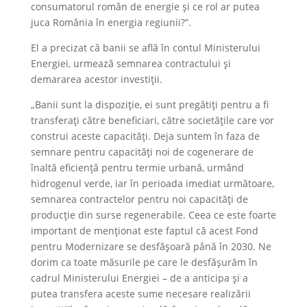
consumatorul român de energie şi ce rol ar putea
juca România în energia regiunii?”.
El a precizat că banii se află în contul Ministerului
Energiei, urmează semnarea contractului şi
demararea acestor investiţii.
„Banii sunt la dispoziţie, ei sunt pregătiţi pentru a fi
transferaţi către beneficiari, către societăţile care vor
construi aceste capacităţi. Deja suntem în faza de
semnare pentru capacităţi noi de cogenerare de
înaltă eficienţă pentru termie urbană, urmând
hidrogenul verde, iar în perioada imediat următoare,
semnarea contractelor pentru noi capacităţi de
producţie din surse regenerabile. Ceea ce este foarte
important de menţionat este faptul că acest Fond
pentru Modernizare se desfăşoară până în 2030. Ne
dorim ca toate măsurile pe care le desfăşurăm în
cadrul Ministerului Energiei – de a anticipa şi a
putea transfera aceste sume necesare realizării