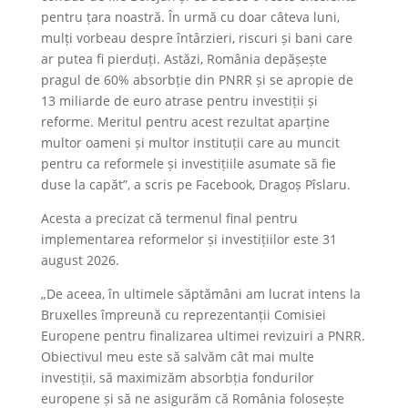
pentru țara noastră. În urmă cu doar câteva luni,
mulți vorbeau despre întârzieri, riscuri și bani care
ar putea fi pierduți. Astăzi, România depășește
pragul de 60% absorbție din PNRR și se apropie de
13 miliarde de euro atrase pentru investiții și
reforme. Meritul pentru acest rezultat aparține
multor oameni și multor instituții care au muncit
pentru ca reformele și investițiile asumate să fie
duse la capăt”, a scris pe Facebook, Dragoș Pîslaru.
Acesta a precizat că termenul final pentru
implementarea reformelor și investițiilor este 31
august 2026.
„De aceea, în ultimele săptămâni am lucrat intens la
Bruxelles împreună cu reprezentanții Comisiei
Europene pentru finalizarea ultimei revizuiri a PNRR.
Obiectivul meu este să salvăm cât mai multe
investiții, să maximizăm absorbția fondurilor
europene și să ne asigurăm că România folosește