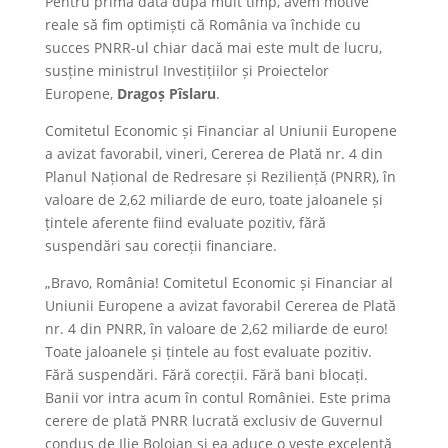
Pentru prima dată după mult timp, avem motive
reale să fim optimiști că România va închide cu
succes PNRR-ul chiar dacă mai este mult de lucru,
susține ministrul Investițiilor și Proiectelor
Europene,
Dragoș Pîslaru
.
Comitetul Economic și Financiar al Uniunii Europene
a avizat favorabil, vineri, Cererea de Plată nr. 4 din
Planul Național de Redresare și Reziliență (PNRR), în
valoare de 2,62 miliarde de euro, toate jaloanele și
țintele aferente fiind evaluate pozitiv, fără
suspendări sau corecții financiare.
„Bravo, România! Comitetul Economic și Financiar al
Uniunii Europene a avizat favorabil Cererea de Plată
nr. 4 din PNRR, în valoare de 2,62 miliarde de euro!
Toate jaloanele și țintele au fost evaluate pozitiv.
Fără suspendări. Fără corecții. Fără bani blocați.
Banii vor intra acum în contul României. Este prima
cerere de plată PNRR lucrată exclusiv de Guvernul
condus de Ilie Bolojan și ea aduce o veste excelentă