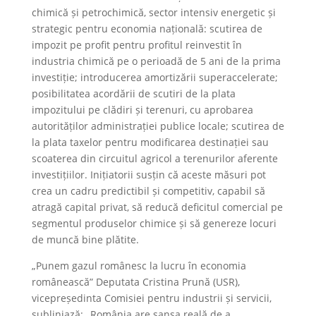
chimică și petrochimică, sector intensiv energetic și
strategic pentru economia națională: scutirea de
impozit pe profit pentru profitul reinvestit în
industria chimică pe o perioadă de 5 ani de la prima
investiție; introducerea amortizării superaccelerate;
posibilitatea acordării de scutiri de la plata
impozitului pe clădiri și terenuri, cu aprobarea
autorităților administrației publice locale; scutirea de
la plata taxelor pentru modificarea destinației sau
scoaterea din circuitul agricol a terenurilor aferente
investițiilor. Inițiatorii susțin că aceste măsuri pot
crea un cadru predictibil și competitiv, capabil să
atragă capital privat, să reducă deficitul comercial pe
segmentul produselor chimice și să genereze locuri
de muncă bine plătite.
„Punem gazul românesc la lucru în economia
românească” Deputata Cristina Prună (USR),
vicepreședinta Comisiei pentru industrii și servicii,
subliniază: „România are șansa reală de a