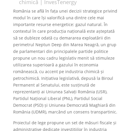
chimică | InvesTenergy
România se află în fața unei decizii strategice privind
modul în care își valorifică una dintre cele mai
importante resurse energetice: gazul natural. În
contextul în care producția națională este așteptată
să se dubleze odată cu demararea exploatării din
perimetrul Neptun Deep din Marea Neagră, un grup
de parlamentari din principalele partide politice
propune un nou cadru legislativ menit să stimuleze
utilizarea superioară a gazului în economia
românească, cu accent pe industria chimică și
petrochimică. Inițiativa legislativă, depusă la Biroul
Permanent al Senatului, este susținută de
reprezentanți ai Uniunea Salvați România (USR),
Partidul Național Liberal (PNL), Partidul Social
Democrat (PSD) și Uniunea Democrată Maghiară din
România (UDMR), marcând un consens transpartinic.
Proiectul de lege propune un set de măsuri fiscale și
administrative dedicate investițiilor în industria