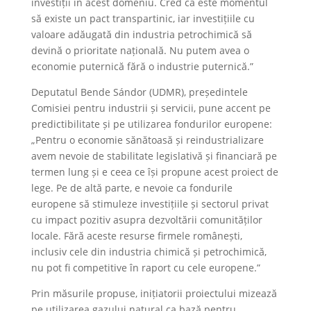
investiții în acest domeniu. Cred că este momentul
să existe un pact transpartinic, iar investițiile cu
valoare adăugată din industria petrochimică să
devină o prioritate națională. Nu putem avea o
economie puternică fără o industrie puternică.”
Deputatul Bende Sándor (UDMR), președintele
Comisiei pentru industrii și servicii, pune accent pe
predictibilitate și pe utilizarea fondurilor europene:
„Pentru o economie sănătoasă și reindustrializare
avem nevoie de stabilitate legislativă și financiară pe
termen lung și e ceea ce își propune acest proiect de
lege. Pe de altă parte, e nevoie ca fondurile
europene să stimuleze investițiile și sectorul privat
cu impact pozitiv asupra dezvoltării comunităților
locale. Fără aceste resurse firmele românești,
inclusiv cele din industria chimică și petrochimică,
nu pot fi competitive în raport cu cele europene.”
Prin măsurile propuse, inițiatorii proiectului mizează
pe utilizarea gazului natural ca bază pentru