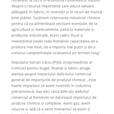
românesc la lucru în economia românească. Vorbim
despre o resursă importantă care aduce valoare
adăugată, în fabrici, în investiții și în locuri de muncă
bine plătite. Susținem relansarea industriei chimice
pentru că ea alimentează sectoare esențiale, de la
agricultură și medicamente, până la materiale și
producție industrială. Acest cadru fiscal și
investițional poate reda României capacitatea de a
produce mai mult, de a importa mai puțin și de a
construi competitivitate economică pe termen lung.”
Deputatul Adrian Câciu (PSD), vicepreședinte al
Comisiei pentru buget, finanțe și bănci, atrage
atenția asupra impactului deficitului comercial
generat de importurile de produse chimice: „Este
foarte important să avem investiții în industria
petrochimică, mai ales când 40% din deficitul
comercial al României se datorează importului de
produse chimice și complexe. Avem gaz, avem
resurse și iată că a venit momentul să avem și