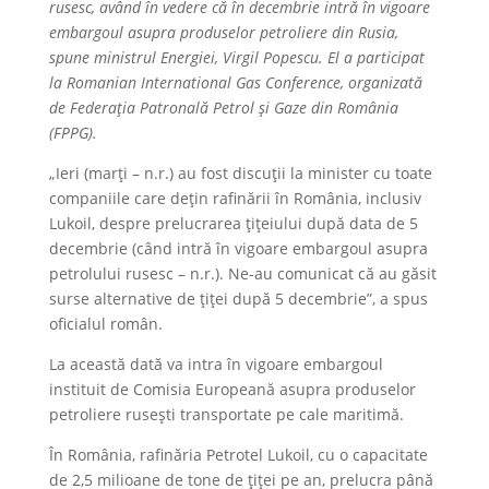
rusesc, având în vedere că în decembrie intră în vigoare
embargoul asupra produselor petroliere din Rusia,
spune ministrul Energiei, Virgil Popescu. El a participat
la Romanian International Gas Conference, organizată
de Federaţia Patronală Petrol şi Gaze din România
(FPPG).
„Ieri (marţi – n.r.) au fost discuţii la minister cu toate
companiile care deţin rafinării în România, inclusiv
Lukoil, despre prelucrarea ţiţeiului după data de 5
decembrie (când intră în vigoare embargoul asupra
petrolului rusesc – n.r.). Ne-au comunicat că au găsit
surse alternative de ţiţei după 5 decembrie”, a spus
oficialul român.
La această dată va intra în vigoare embargoul
instituit de Comisia Europeană asupra produselor
petroliere ruseşti transportate pe cale maritimă.
În România, rafinăria Petrotel Lukoil, cu o capacitate
de 2,5 milioane de tone de ţiţei pe an, prelucra până