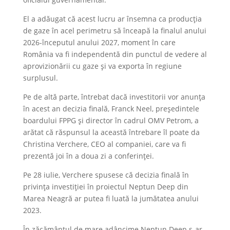
El a adăugat că acest lucru ar însemna ca producţia
de gaze în acel perimetru să înceapă la finalul anului
2026-începutul anului 2027, moment în care
România va fi independentă din punctul de vedere al
aprovizionării cu gaze şi va exporta în regiune
surplusul.
Pe de altă parte, întrebat dacă investitorii vor anunţa
în acest an decizia finală, Franck Neel, preşedintele
boardului FPPG şi director în cadrul OMV Petrom, a
arătat că răspunsul la această întrebare îl poate da
Christina Verchere, CEO al companiei, care va fi
prezentă joi în a doua zi a conferinţei.
Pe 28 iulie, Verchere spusese că decizia finală în
privinţa investiţiei în proiectul Neptun Deep din
Marea Neagră ar putea fi luată la jumătatea anului
2023.
În zăcământul de mare adâncime Neptun Deep s-ar