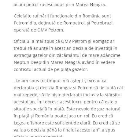
acum petrol rusesc adus prin Marea Neagră.
Celelalte rafinării funcţionale din România sunt
Petromidia, deţinută de Rompetrol, şi Petrobrazi,
operată de OMV Petrom.
Oficialul a mai spus că OMV Petrom şi Romgaz ar
trebui să anunţe în acest an decizia de investiţii în
extracţia gazelor din zăcământul de mare adâncime
Neptun Deep din Marea Neagră, având în vedere
contextul actual de pe piaţa gazelor.
„Le-am spus tot timpul, mă aştept şi vreau ca
declaraţia şi decizia Romgaz şi Petrom să fie luată cât
mai repede, să fie nişte declaraţii inclusiv la sfârşitul
acestui an. Îmi doresc acest lucru pentru că este o
situaţie specială în piaţă. Este nevoie de gaz natural
în piaţă şi România poate juca un rol. Eu cred că
Legea offshore este suficient de clară. Eu cred că se
va lua o decizia până la finalul acestui an”, a spus
oficialul guvernamental.