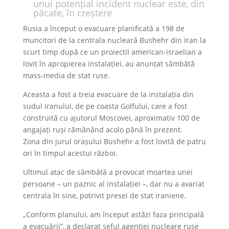
unui potențial incident nuclear este, din
păcate, în creștere
Rusia a început o evacuare planificată a 198 de
muncitori de la centrala nucleară Bushehr din Iran la
scurt timp după ce un proiectil american-israelian a
lovit în apropierea instalației, au anunțat sâmbătă
mass-media de stat ruse.
Aceasta a fost a treia evacuare de la instalația din
sudul Iranului, de pe coasta Golfului, care a fost
construită cu ajutorul Moscovei, aproximativ 100 de
angajați ruși rămânând acolo până în prezent.
Zona din jurul orașului Bushehr a fost lovită de patru
ori în timpul acestui război.
Ultimul atac de sâmbătă a provocat moartea unei
persoane – un paznic al instalației –, dar nu a avariat
centrala în sine, potrivit presei de stat iraniene.
„Conform planului, am început astăzi faza principală
a evacuării”, a declarat șeful agenției nucleare ruse