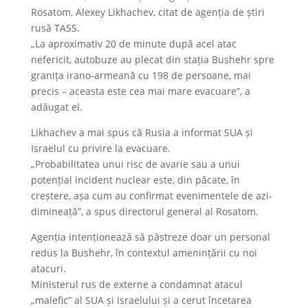
Rosatom, Alexey Likhachev, citat de agenția de știri
rusă TASS.
„La aproximativ 20 de minute după acel atac
nefericit, autobuze au plecat din stația Bushehr spre
granița irano-armeană cu 198 de persoane, mai
precis – aceasta este cea mai mare evacuare”, a
adăugat el.
Likhachev a mai spus că Rusia a informat SUA și
Israelul cu privire la evacuare.
„Probabilitatea unui risc de avarie sau a unui
potențial incident nuclear este, din păcate, în
creștere, așa cum au confirmat evenimentele de azi-
dimineață”, a spus directorul general al Rosatom.
Agenția intenționează să păstreze doar un personal
redus la Bushehr, în contextul amenințării cu noi
atacuri.
Ministerul rus de externe a condamnat atacul
„malefic” al SUA și Israelului și a cerut încetarea