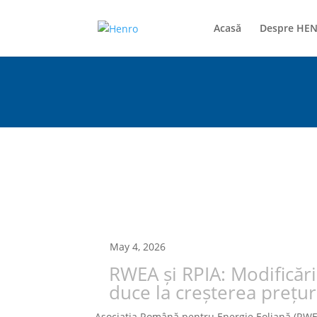
Acasă
Despre HE
May 4, 2026
RWEA și RPIA: Modificări
duce la creșterea prețur
Asociația Română pentru Energie Eoliană (RWEA)