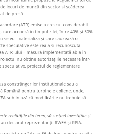
 de locuri de muncă din sector și scăderea
cat de presă.
 racordare (ATR) emise a crescut considerabil.
, care acoperă în timpul zilei, între 40% și 50%
u se vor materializa și care cauzează o
cte speculative este reală și recunoscută
erea ATR-ului – măsură implementată abia în
roiectul nu obține autorizațiile necesare într-
le speculative, proiectul de reglementare
auza constrângerilor instituționale sau a
vilă Română pentru turbinele eoliene, unde,
WEA subliniază că modificările nu trebuie să
e realitățile din teren, să susțină investițiile și
, au declarat reprezentanții RWEA și RPIA.
 realiste, de 24 sau 36 de luni, pentru a evita