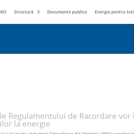
NRO
Structură
Documente publice
Energia pentru toți
le Regulamentului de Racordare vor înc
ilor la energie
 și Asociația Industriei Fotovoltaice din România (RPIA) avertizea