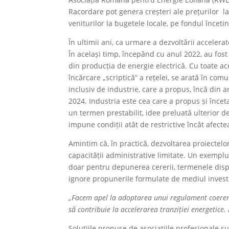
Racordare pot genera creșteri ale prețurilor 
veniturilor la bugetele locale, pe fondul încetin
În ultimii ani, ca urmare a dezvoltării accelera
În același timp, începând cu anul 2022, au fost
din producția de energie electrică. Cu toate a
încărcare „scriptică” a rețelei, se arată în co
inclusiv de industrie, care a propus, încă di
2024. Industria este cea care a propus și înceta
un termen prestabilit, idee preluată ulterior d
impune condiții atât de restrictive încât afect
Amintim că, în practică, dezvoltarea proiectelor
capacității administrative limitate. Un exempl
doar pentru depunerea cererii, termenele dispon
ignore propunerile formulate de mediul investi
„Facem apel la adoptarea unui regulament coerent și 
să contribuie la accelerarea tranziției energetice
Soluțiile propuse de asociațiile profesionale s