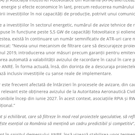
la energie și efecte economice în lanț, precum reducerea numărului
irii investițiilor în noi capacități de producție, potrivit unui comuni
te a investițiilor în sectorul energetic, numărul de avize tehnice de
 puse în funcțiune peste 5,5 GW de capacități fotovoltaice și eoliene
cestea, există în continuare un număr semnificativ de ATR-uri care n
municat: “Nevoia unui mecanism de filtrare care să descurajeze proie
n anul 2019, introducerea unor măsuri precum garanții pentru emit
rea automată a valabilității avizului de racordare în cazul în care p
e ANRE. În forma actuală, însă, din dorința de a descuraja proiecte
ează inclusiv investițiile cu șanse reale de implementare.
 este frecvent afectată de întârzieri în procesele de avizare, din c
u relevant este obținerea avizului de la Autoritatea Aeronautică Ci
ibile încep din iunie 2027. În acest context, asociațiile RPIA și R
țional.”
echilibrat, care să filtreze în mod real proiectele speculative, să reflect
. Este esențial ca România să mențină un cadru predictibil și competitiv”
unt în spiritul demersului ANRE, însă vizează stabilirea unor termene