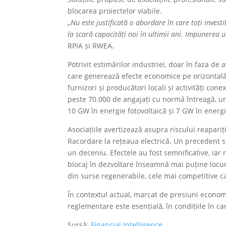
blocarea proiectelor viabile.
„Nu este justificată o abordare în care toți investi
la scară capacități noi în
ultimii ani. Impunerea u
RPIA și RWEA.
Potrivit estimărilor industriei, doar în faza de
care generează efecte economice pe orizontală, s
furnizori și producători locali și activități co
peste 70.000 de angajați cu normă întreagă, ur
10 GW în energie fotovoltaică și 7 GW în ener
Asociațiile avertizează asupra riscului reapari
Racordare la rețeaua electrică. Un precedent s
un deceniu. Efectele au fost semnificative, iar 
blocaj în dezvoltare înseamnă mai puține locuri
din surse regenerabile, cele mai competitive ca
În contextul actual, marcat de presiuni econom
reglementare este esențială, în condițiile în ca
Sursă:
Financial Intelligence