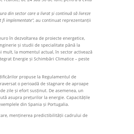
ura din sector care a livrat și continuă să livreze
ot fi implementate”,
au continuat reprezentanții
 euro în dezvoltarea de proiecte energetice,
nginerie și studii de specialitate până la
ai mult, la momentul actual, în sector activează
tegrat Energie și Schimbări Climatice – peste
.
odificărilor propuse la Regulamentul de
 traversat o perioadă de stagnare de aproape
 de zile și efort susținut. De asemenea, un
ută asupra prețurilor la energie. Capacitățile
exemplele din Spania și Portugalia.
re, menținerea predictibilității cadrului de