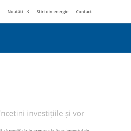
Noutăți
Stiri din energie
Contact
etini investițiile și vor
ză că modificările propuse la Regulamentul de