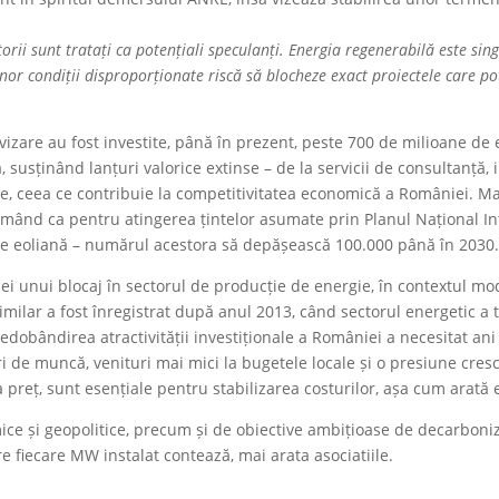
torii sunt tratați ca potențiali speculanți. Energia regenerabilă este sing
nor condiții disproporționate riscă să blocheze exact proiectele care p
 avizare au fost investite, până în prezent, peste 700 de milioane de
usținând lanțuri valorice extinse – de la servicii de consultanță, i
nexe, ceea ce contribuie la competitivitatea economică a României. M
mând ca pentru atingerea țintelor asumate prin Planul Național In
gie eoliană – numărul acestora să depășească 100.000 până în 2030
ției unui blocaj în sectorul de producție de energie, în contextul m
imilar a fost înregistrat după anul 2013, când sectorul energetic a
redobândirea atractivității investiționale a României a necesitat ani
 de muncă, venituri mai mici la bugetele locale și o presiune cresc
 preț, sunt esențiale pentru stabilizarea costurilor, așa cum arată 
ice și geopolitice, precum și de obiective ambițioase de decarboniza
re fiecare MW instalat contează, mai arata asociatiile.