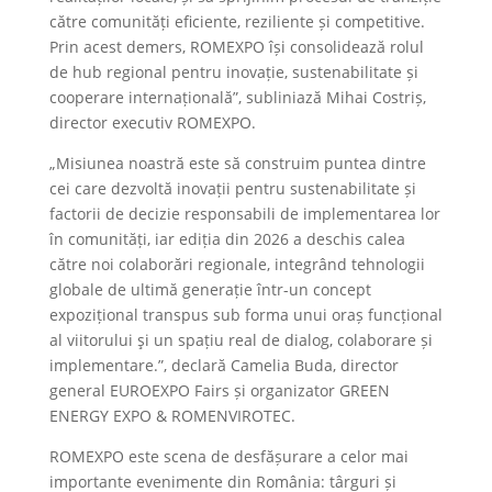
către comunități eficiente, reziliente și competitive.
Prin acest demers, ROMEXPO își consolidează rolul
de hub regional pentru inovație, sustenabilitate și
cooperare internațională”, subliniază Mihai Costriș,
director executiv ROMEXPO.
„Misiunea noastră este să construim puntea dintre
cei care dezvoltă inovații pentru sustenabilitate și
factorii de decizie responsabili de implementarea lor
în comunități, iar ediția din 2026 a deschis calea
către noi colaborări regionale, integrând tehnologii
globale de ultimă generație într-un concept
expozițional transpus sub forma unui oraș funcțional
al viitorului şi un spațiu real de dialog, colaborare și
implementare.”, declară Camelia Buda, director
general EUROEXPO Fairs și organizator GREEN
ENERGY EXPO & ROMENVIROTEC.
ROMEXPO este scena de desfășurare a celor mai
importante evenimente din România: târguri și