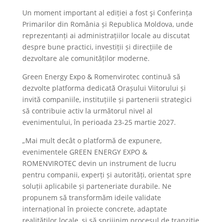
Un moment important al ediției a fost şi Conferința
Primarilor din România și Republica Moldova, unde
reprezentanți ai administrațiilor locale au discutat
despre bune practici, investiții și direcțiile de
dezvoltare ale comunităților moderne.
Green Energy Expo & Romenvirotec continuă să
dezvolte platforma dedicată Orașului Viitorului și
invită companiile, instituțiile și partenerii strategici
să contribuie activ la următorul nivel al
evenimentului, în perioada 23-25 martie 2027.
„Mai mult decât o platformă de expunere,
evenimentele GREEN ENERGY EXPO &
ROMENVIROTEC devin un instrument de lucru
pentru companii, experți și autorități, orientat spre
soluții aplicabile și parteneriate durabile. Ne
propunem să transformăm ideile validate
internațional în proiecte concrete, adaptate
realităților locale, și să sprijinim procesul de tranziție