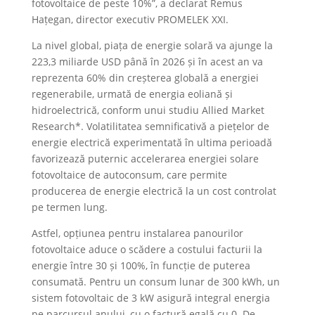
fotovoltaice de peste 10%”, a declarat Remus
Hațegan, director executiv PROMELEK XXI.
La nivel global, piața de energie solară va ajunge la
223,3 miliarde USD până în 2026 și în acest an va
reprezenta 60% din creșterea globală a energiei
regenerabile, urmată de energia eoliană și
hidroelectrică, conform unui studiu Allied Market
Research*. Volatilitatea semnificativă a piețelor de
energie electrică experimentată în ultima perioadă
favorizează puternic accelerarea energiei solare
fotovoltaice de autoconsum, care permite
producerea de energie electrică la un cost controlat
pe termen lung.
Astfel, opțiunea pentru instalarea panourilor
fotovoltaice aduce o scădere a costului facturii la
energie între 30 și 100%, în funcție de puterea
consumată. Pentru un consum lunar de 300 kWh, un
sistem fotovoltaic de 3 kW asigură integral energia
pe parcursul anului, cu o factură egală cu 0. De