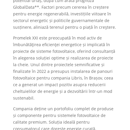
potential uriaș, după cum arată prognoza
GlobalData**. Factori precum cererea în creștere
pentru energie regenerabilă, investițiile viitoare în
sectorul energetic și politicile guvernamentale de
susținere, aliniază terenul pentru o piață în creştere.
Promelek XXI este preocupată în mod activ de
îmbunătăţirea eficienţei energetice și implicată în
proiecte de sisteme fotovoltaice, oferind consultanță
în alegerea soluției optime și realizarea de proiecte
la cheie. Unul dintre proiectele semnificative și
finalizate în 2022 a presupus instalarea de panouri
fotovoltaice pentru compania Libris, în Brașov, ceea
ce a generat un impact pozitiv asupra reducerii
cheltuielilor de energie și a dezvoltării într-un mod
sustenabil.
Compania deține un portofoliu complet de produse
și componente pentru sistemele fotovoltaice de
calitate premium. Soluția ideală pentru
consumatorul care dorește energie curată,