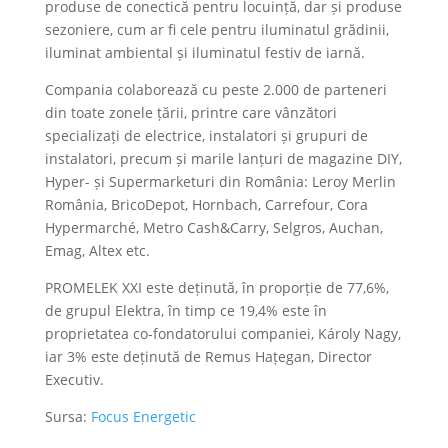
produse de conectică pentru locuință, dar și produse
sezoniere, cum ar fi cele pentru iluminatul grădinii,
iluminat ambiental și iluminatul festiv de iarnă.
Compania colaborează cu peste 2.000 de parteneri
din toate zonele țării, printre care vânzători
specializați de electrice, instalatori și grupuri de
instalatori, precum și marile lanțuri de magazine DIY,
Hyper- și Supermarketuri din România: Leroy Merlin
România, BricoDepot, Hornbach, Carrefour, Cora
Hypermarché, Metro Cash&Carry, Selgros, Auchan,
Emag, Altex etc.
PROMELEK XXI este deținută, în proporție de 77,6%,
de grupul Elektra, în timp ce 19,4% este în
proprietatea co-fondatorului companiei, Károly Nagy,
iar 3% este deținută de Remus Hațegan, Director
Executiv.
Sursa:
Focus Energetic