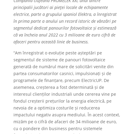
Compania clujeană PROMELEK XXI, unul dintre
principalii jucători ai pieţei locale de echipamente
electrice, parte a grupului spaniol Elektra, a înregistrat
în prima parte a anului un record istoric de vânzări pe
segmentul dedicat panourilor fotovoltaice și estimează
că va încheia anul 2022 cu 3 milioane de euro cifră de
afaceri pentru această linie de business.
“Am înregistrat o evoluție peste așteptări pe
segmentul de sisteme de panouri fotovoltaice
generată de numărul mare de solicitări venite din
partea consumatorilor casnici, impulsionați și de
programele de finanțare, precum ElectricUP. De
asemenea, creșterea a fost determinată și de
interesul clienților industriali unde cererea vine pe
fondul creșterii prețurilor la energia electrică, pe
nevoia de a optimiza costu­rile și reducerea
impactului negativ asupra mediului. În acest context,
mizăm pe o cifră de afaceri de 34 milioane de euro,
cu o pondere din business pentru sistemele