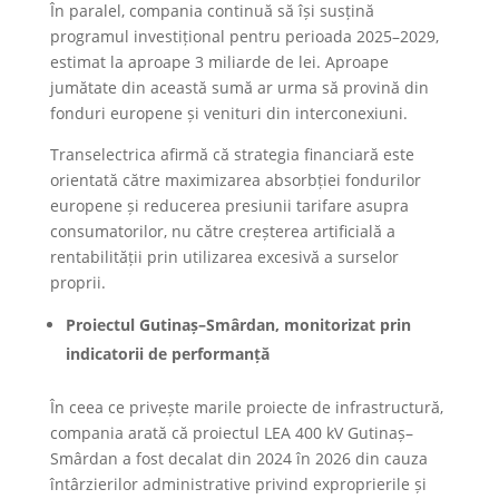
În paralel, compania continuă să își susțină
programul investițional pentru perioada 2025–2029,
estimat la aproape 3 miliarde de lei. Aproape
jumătate din această sumă ar urma să provină din
fonduri europene și venituri din interconexiuni.
Transelectrica afirmă că strategia financiară este
orientată către maximizarea absorbției fondurilor
europene și reducerea presiunii tarifare asupra
consumatorilor, nu către creșterea artificială a
rentabilității prin utilizarea excesivă a surselor
proprii.
Proiectul Gutinaș–Smârdan, monitorizat prin
indicatorii de performanță
În ceea ce privește marile proiecte de infrastructură,
compania arată că proiectul LEA 400 kV Gutinaș–
Smârdan a fost decalat din 2024 în 2026 din cauza
întârzierilor administrative privind exproprierile și