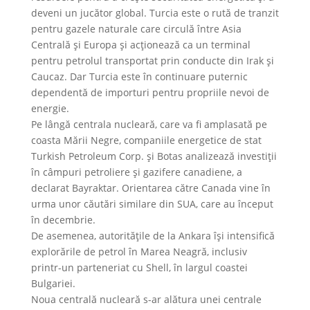
deveni un jucător global. Turcia este o rută de tranzit
pentru gazele naturale care circulă între Asia
Centrală şi Europa şi acţionează ca un terminal
pentru petrolul transportat prin conducte din Irak şi
Caucaz. Dar Turcia este în continuare puternic
dependentă de importuri pentru propriile nevoi de
energie.
Pe lângă centrala nucleară, care va fi amplasată pe
coasta Mării Negre, companiile energetice de stat
Turkish Petroleum Corp. şi Botas analizează investiţii
în câmpuri petroliere şi gazifere canadiene, a
declarat Bayraktar. Orientarea către Canada vine în
urma unor căutări similare din SUA, care au început
în decembrie.
De asemenea, autorităţile de la Ankara îşi intensifică
explorările de petrol în Marea Neagră, inclusiv
printr-un parteneriat cu Shell, în largul coastei
Bulgariei.
Noua centrală nucleară s-ar alătura unei centrale