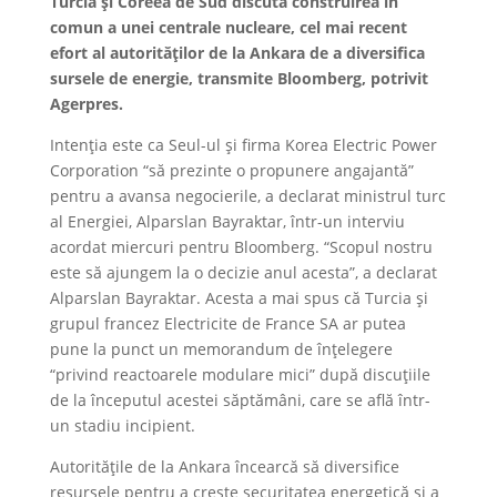
Turcia şi Coreea de Sud discută construirea în
comun a unei centrale nucleare, cel mai recent
efort al autorităţilor de la Ankara de a diversifica
sursele de energie, transmite Bloomberg, potrivit
Agerpres.
Intenţia este ca Seul-ul şi firma Korea Electric Power
Corporation “să prezinte o propunere angajantă”
pentru a avansa negocierile, a declarat ministrul turc
al Energiei, Alparslan Bayraktar, într-un interviu
acordat miercuri pentru Bloomberg. “Scopul nostru
este să ajungem la o decizie anul acesta”, a declarat
Alparslan Bayraktar. Acesta a mai spus că Turcia şi
grupul francez Electricite de France SA ar putea
pune la punct un memorandum de înţelegere
“privind reactoarele modulare mici” după discuţiile
de la începutul acestei săptămâni, care se află într-
un stadiu incipient.
Autorităţile de la Ankara încearcă să diversifice
resursele pentru a creşte securitatea energetică şi a