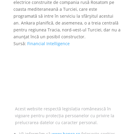
electrice construite de compania rusă Rosatom pe
coasta mediteraneană a Turciei, care este
programată să intre în serviciu la sfârşitul acestui
an. Ankara planifică, de asemenea, o a treia centrală
pentru regiunea Tracia, nord-vest-ul Turciei, dar nu a
anunţat încă un posibil constructor.
Sursă:
Financial Intelligence
Acest website respectă legislația românească în
vigoare pentru protecția persoanelor cu privire la
prelucrarea datelor cu caracter personal.
Vă informăm că
www.henro.ro
folosește cookies.