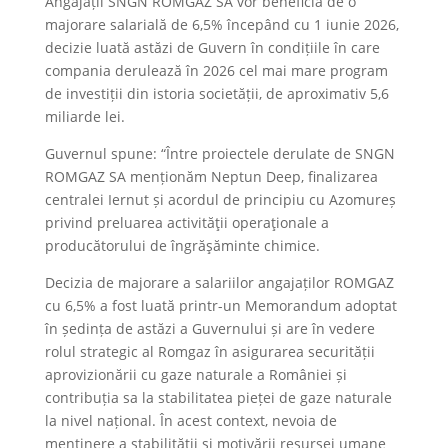
Angajații SNGN ROMGAZ SA vor beneficia de o
majorare salarială de 6,5% începând cu 1 iunie 2026,
decizie luată astăzi de Guvern în condițiile în care
compania derulează în 2026 cel mai mare program
de investiții din istoria societății, de aproximativ 5,6
miliarde lei.
Guvernul spune: “Între proiectele derulate de SNGN
ROMGAZ SA menționăm Neptun Deep, finalizarea
centralei Iernut și acordul de principiu cu Azomureș
privind preluarea activităţii operaţionale a
producătorului de îngrăşăminte chimice.
Decizia de majorare a salariilor angajaților ROMGAZ
cu 6,5% a fost luată printr-un Memorandum adoptat
în ședința de astăzi a Guvernului și are în vedere
rolul strategic al Romgaz în asigurarea securității
aprovizionării cu gaze naturale a României și
contribuția sa la stabilitatea pieței de gaze naturale
la nivel național. În acest context, nevoia de
menținere a stabilității și motivării resursei umane